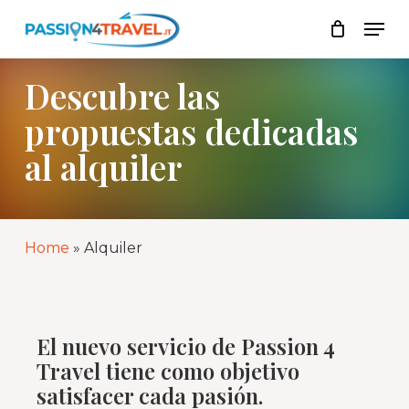
Skip
Men
to
Lista
Close
main
Cart
content
Descubre las
propuestas dedicadas
al alquiler
Home
»
Alquiler
El nuevo servicio de Passion 4
Travel tiene como objetivo
satisfacer cada pasión.