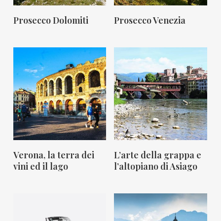
Mi Interessa!
Mi Interessa!
Prosecco Dolomiti
Prosecco Venezia
Mi Interessa!
Mi Interessa!
Verona, la terra dei
L’arte della grappa e
vini ed il lago
l’altopiano di Asiago