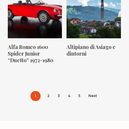
Mi Interessa!
Mi Interessa!
Alfa Romeo 1600
Altipiano di Asiago e
Spider Junior
dintorni
“Duetto” 1972-1980
1
2
3
4
5
Next