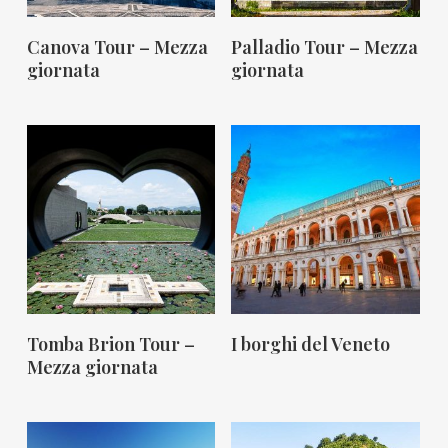
Mi Interessa!
Mi Interessa!
Canova Tour – Mezza
Palladio Tour – Mezza
giornata
giornata
Mi Interessa!
Mi Interessa!
Tomba Brion Tour –
I borghi del Veneto
Mezza giornata