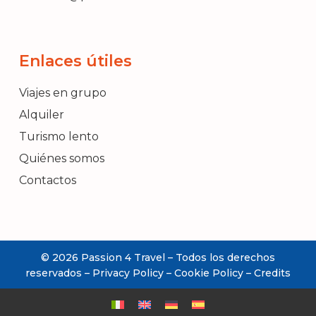
Enlaces útiles
Viajes en grupo
Alquiler
Turismo lento
Quiénes somos
Contactos
© 2026 Passion 4 Travel – Todos los derechos
INFORMACIÓN
reservados –
Privacy Policy
–
Cookie Policy
–
Credits
REQUERIDA