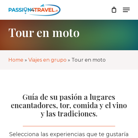
Skip
Men
to
Lista
Close
main
Cart
content
Tour en moto
Home
»
Viajes en grupo
»
Tour en moto
Guía de su pasión a lugares
encantadores, tor, comida y el vino
y las tradiciones.
Selecciona las experiencias que te gustaría